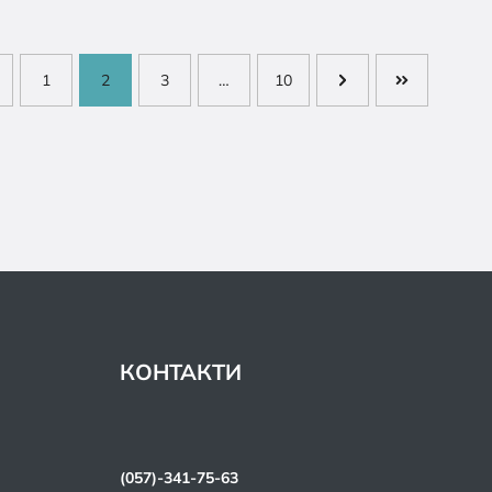
1
2
3
…
10
КОНТАКТИ
(057)-341-75-63