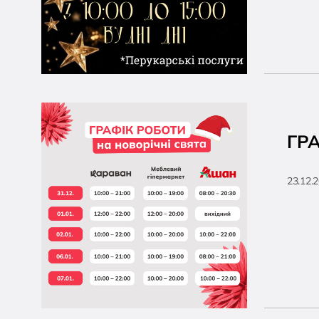
ГР
23.12.