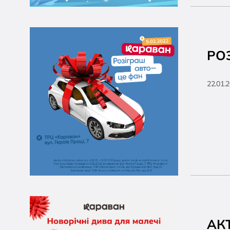
РОЗ
22.01.
АК