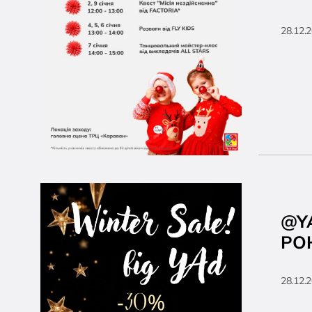
28.12.
@Y
РО
28.12.