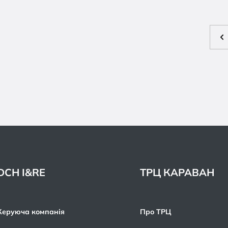
DCH I&RE
ТРЦ КАРАВАН
Керуюча компанія
Про ТРЦ