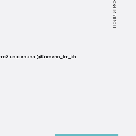
ПОДІЛИТИСЯ:
читай наш канал @Karavan_trc_kh