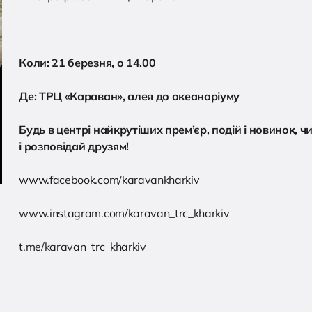
Коли: 21 березня, о 14.00
Де: ТРЦ «Караван», алея до океанаріуму
Будь в центрі найкрутіших прем’єр, подій і новинок, 
і розповідай друзям!
www.facebook.com/karavankharkiv
www.instagram.com/karavan_trc_kharkiv
t.me/karavan_trc_kharkiv