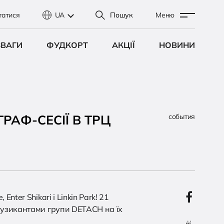
татися
UA
Пошук
Меню
ЗВАГИ
ФУДКОРТ
АКЦІЇ
НОВИНИ
РАФ-СЕСІЇ В ТРЦ
события
nter Shikari і Linkin Park! 21
 музикантами групи DETACH на їх