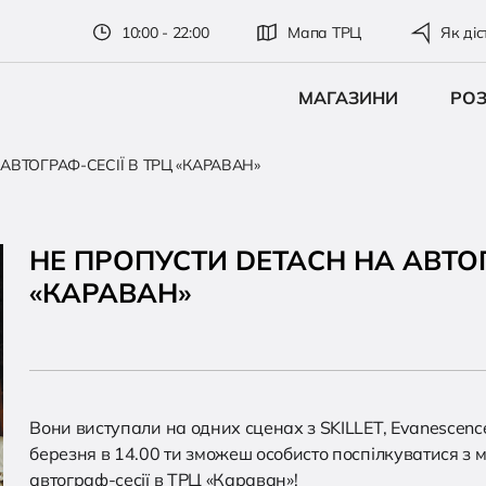
10:00 - 22:00
Мапа ТРЦ
Як діс
МАГАЗИНИ
РО
АВТОГРАФ-СЕСІЇ В ТРЦ «КАРАВАН»
НЕ ПРОПУСТИ DETACH НА АВТОГ
«КАРАВАН»
Вони виступали на одних сценах з SKILLET, Evanescence, E
березня в 14.00 ти зможеш особисто поспілкуватися з
автограф-сесії в ТРЦ «Караван»!