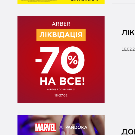
ЛІК
18.02.
ДО