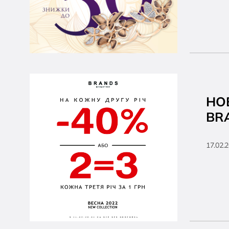
НО
BR
17.02.