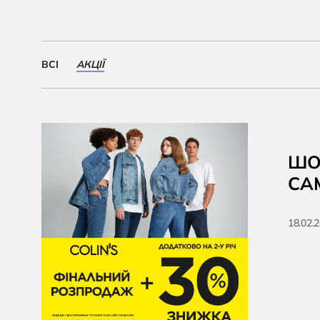
ВСІ
АКЦІЇ
ШО
СА
18.02.