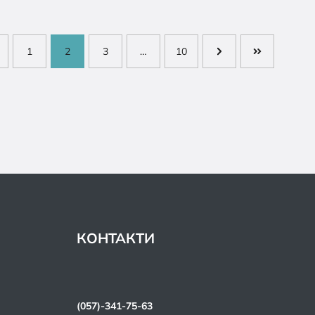
1
2
3
…
10
КОНТАКТИ
(057)-341-75-63