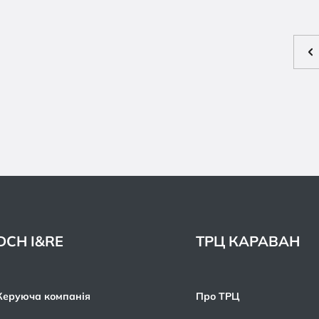
DCH I&RE
ТРЦ КАРАВАН
Керуюча компанія
Про ТРЦ